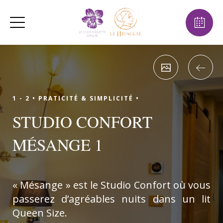
août
lun
mar
mer
jeu
ven
sam
dim
1
2
-
-
9
3
4
5
6
7
8
-
-
-
-
-
-
-
10
11
12
13
14
15
16
-
-
-
-
-
-
-
1 - 2 •
PRATICITÉ & SIMPLICITÉ •
17
18
19
20
21
22
23
STUDIO CONFORT
-
-
-
-
-
-
-
24
25
26
27
28
29
30
MÉSANGE 1
-
-
-
-
-
-
-
31
-
« Mésange » est le Studio Confort où vous
passerez d’agréables nuits dans un lit
Queen Size.