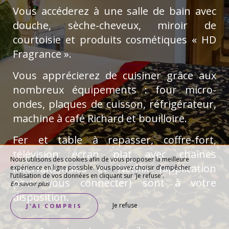
Vous accéderez à une salle de bain avec
douche, sèche-cheveux, miroir de
courtoisie et produits cosmétiques « HD
Fragrance ».
Vous apprécierez de cuisiner grâce aux
nombreux équipements : four micro-
ondes, plaques de cuisson, réfrigérateur,
machine à café Richard et bouilloire.
Fer et table à repasser, coffre-fort,
télévision écran plat avec chaînes
Nous utilisons des cookies afin de vous proposer la meilleure
internationales et Netflix (application
expérience en ligne possible. Vous pouvez choisir d’empêcher
l’utilisation de vos données en cliquant sur 'Je refuse'.
pour vous connecter) sont à votre
En savoir plus
disposition.
Je refuse
J’AI COMPRIS