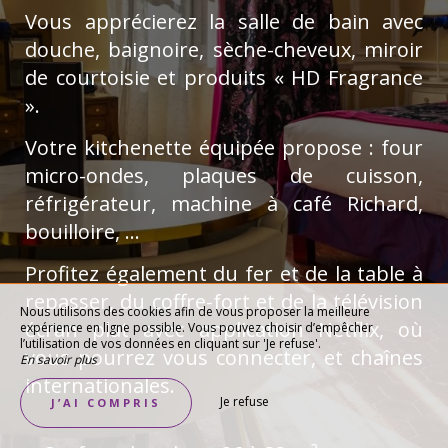
Vous apprécierez la salle de bain avec
douche, baignoire, sèche-cheveux, miroir
de courtoisie et produits « HD Fragrance
».
Votre kitchenette équipée propose : four
micro-ondes, plaques de cuisson,
réfrigérateur, machine à café Richard,
bouilloire, …
Profitez également du fer et de la table à
repasser, du coffre-fort et de la télévision
Nous utilisons des cookies afin de vous proposer la meilleure
écran plat avec application Netflix, où
expérience en ligne possible. Vous pouvez choisir d’empêcher
l’utilisation de vos données en cliquant sur 'Je refuse'.
vous pourrez vous connecter, et chaînes
En savoir plus
internationales.
Je refuse
J’AI COMPRIS