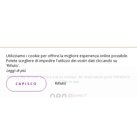
Utilizziamo i cookie per offrirvi la migliore esperienza online possibile.
Potete scegliere di impedire l'utilizzo dei vostri dati cliccando su
'Rifiuto'.
Leggi di più
NEO by My Groom Service est un
moteur de réservation pour hôtellerie
100% in-site
Rifiuto
CAPISCO