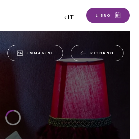
IT
LIBRO
RITORNO
IMMAGINI
buoni regalo
IONE
Alloggio 1
2 ADULTI, 0 BAMBINO, 0 BAMBINO