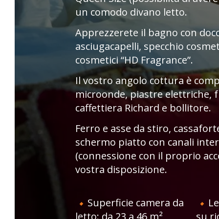
impegneremo al massimo per
un comodo divano letto.
LE CLOS VIOLETTE
LE 
garantirvi un soggiorno
Apprezzerete il bagno con docc
indimenticabile a Isle-sur-la-
asciugacapelli, specchio cosmet
Sorgue, nel cuore del centro città!
cosmetici “HD Fragrance”.
Le Clos Violette d'Aglaé e Le 11
d'Aglaé sono due strutture
Il vostro angolo cottura è com
affascinanti e tranquille, in pieno
microonde, piastre elettriche, f
centro città, per una pausa senza
caffettiera Richard e bollitore.
tempo e all'insegna del comfort!
Ferro e asse da stiro, cassafort
Tassa di soggiorno: 2,20 € al giorno
schermo piatto con canali inter
a persona, da pagare in loco alla
(connessione con il proprio ac
fine del soggiorno.
vostra disposizione.
Superficie camera da
Le
letto: da 23 a 46 m²
su ri