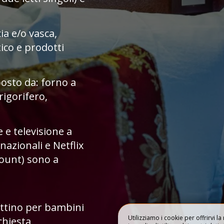
11
PRIVATIZZAZIO
ia e/o vasca,
LIBRO
ico e prodotti
posto da: forno a
rigorifero,
e e televisione a
nazionali e Netflix
count) sono a
ttino per bambini
Utilizziamo i cookie per offrirvi l
chiesta