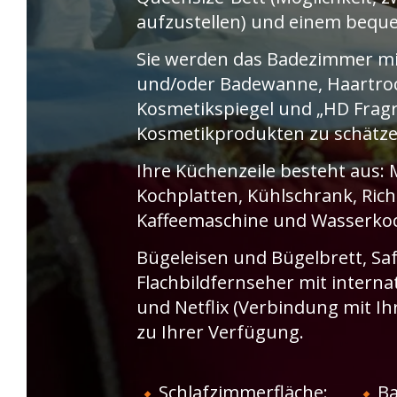
uns während Ihres gesamten
aufzustellen) und einem bequ
Aufenthalts darum, Ihnen einen
LE CLOS VIOLETTE
LE 
unvergesslichen Aufenthalt in Isle-
Sie werden das Badezimmer m
sur-la-Sorgue im Herzen der Stadt
und/oder Badewanne, Haartro
zu ermöglichen! Le Clos Violette
Kosmetikspiegel und „HD Fragr
d’Aglaé und Le 11 d’Aglaé sind zwei
Kosmetikprodukten zu schätze
charmante, ruhige Unterkünfte
Ihre Küchenzeile besteht aus: 
mitten im Stadtzentrum für einen
Kochplatten, Kühlschrank, Rich
zeitlosen und komfortablen
Kaffeemaschine und Wasserko
Aufenthalt! Kurtaxe: 2,20 € pro Tag
und Person, zahlbar vor Ort am
Bügeleisen und Bügelbrett, Sa
Ende Ihres Aufenthalts.
Flachbildfernseher mit interna
und Netflix (Verbindung mit I
zu Ihrer Verfügung.
Schlafzimmerfläche:
Ba