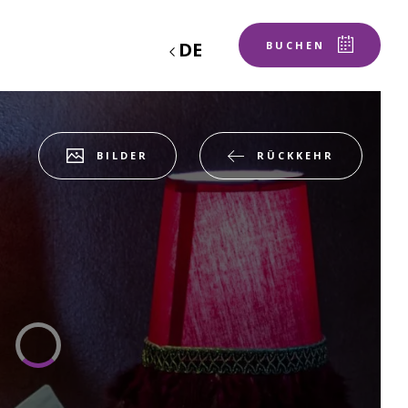
DE
BUCHEN
RÜCKKEHR
BILDER
geschenkgutschein
RUNG
Unterkunft 1
2 ERWACHSENE, 0 KIND, 0 BABY