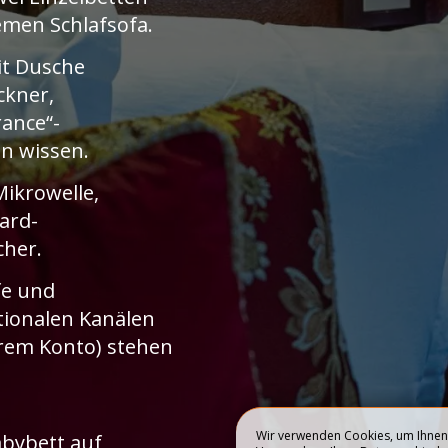
emen Schlafsofa.
11
PRIVATISIERUN
it Dusche
BUCHEN
ckner,
ance“-
n wissen.
Mikrowelle,
ard-
cher.
fe und
tionalen Kanälen
hrem Konto) stehen
Wir verwenden Cookies, um Ihnen 
bybett auf